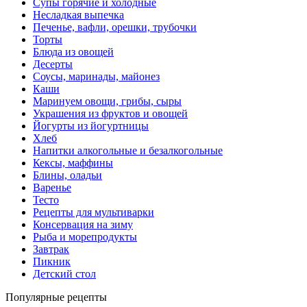
Супы горячие и холодные
Несладкая выпечка
Печенье, вафли, орешки, трубочки
Торты
Блюда из овощей
Десерты
Соусы, маринады, майонез
Каши
Маринуем овощи, грибы, сыры
Украшения из фруктов и овощей
Йогурты из йогуртницы
Хлеб
Напитки алкогольные и безалкогольные
Кексы, маффины
Блины, оладьи
Варенье
Тесто
Рецепты для мультиварки
Консервация на зиму
Рыба и морепродукты
Завтрак
Пикник
Детский стол
Популярные рецепты