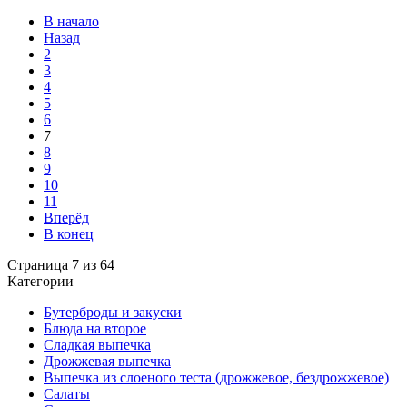
В начало
Назад
2
3
4
5
6
7
8
9
10
11
Вперёд
В конец
Страница 7 из 64
Категории
Бутерброды и закуски
Блюда на второе
Сладкая выпечка
Дрожжевая выпечка
Выпечка из слоеного теста (дрожжевое, бездрожжевое)
Салаты