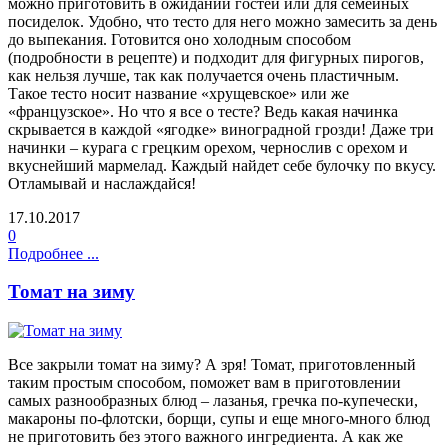
можно приготовить в ожидании гостей или для семейных
посиделок. Удобно, что тесто для него можно замесить за день
до выпекания. Готовится оно холодным способом
(подробности в рецепте) и подходит для фигурных пирогов,
как нельзя лучше, так как получается очень пластичным.
Такое тесто носит название «хрущевское» или же
«французское». Но что я все о тесте? Ведь какая начинка
скрывается в каждой «ягодке» виноградной грозди! Даже три
начинки – курага с грецким орехом, чернослив с орехом и
вкуснейший мармелад. Каждый найдет себе булочку по вкусу.
Отламывай и наслаждайся!
17.10.2017
0
Подробнее ...
Томат на зиму
Все закрыли томат на зиму? А зря! Томат, приготовленный
таким простым способом, поможет вам в приготовлении
самых разнообразных блюд – лазанья, гречка по-купечески,
макароны по-флотски, борщи, супы и еще много-много блюд
не приготовить без этого важного ингредиента. А как же