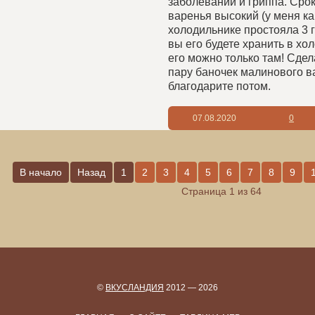
заболеваний и гриппа. Срок
варенья высокий (у меня ка
холодильнике простояла 3 г
вы его будете хранить в хо
его можно только там! Сдел
пару баночек малинового ва
благодарите потом.
07.08.2020
0
В начало
Назад
1
2
3
4
5
6
7
8
9
Страница 1 из 64
©
ВКУСЛАНДИЯ
2012 — 2026