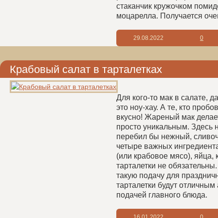
стаканчик кружочком помид
моцарелла. Получается очен
29.08.2022
0
Крабовый салат в тарталетках
Для кого-то мак в салате, д
это ноу-хау. А те, кто пробо
вкусно! Жареный мак делае
просто уникальным. Здесь н
перебил бы нежный, сливоч
четыре важных ингредиента
(или крабовое мясо), яйца, 
тарталетки не обязательны.
такую подачу для праздничн
тарталетки будут отличным
подачей главного блюда.
16.01.2022
0