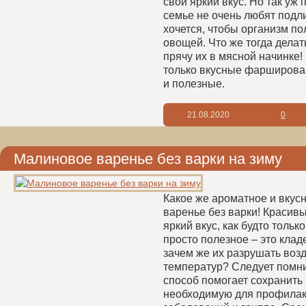
свой яркий вкус. Но так уж 
семье не очень любят подли
хочется, чтобы организм п
овощей. Что же тогда дела
прячу их в мясной начинке!
только вкусные фарширова
и полезные.
21.08.2020
0
Малиновое варенье без варки на зиму
Какое же ароматное и вкус
варенье без варки! Красив
яркий вкус, как будто только
просто полезное – это клад
зачем же их разрушать воз
температур? Следует помни
способ помогает сохранить 
необходимую для профилак