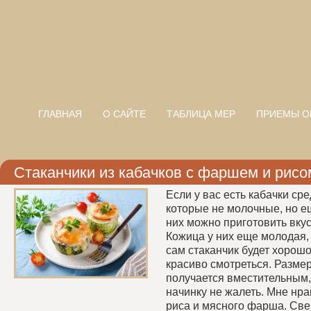
ГЛАВНАЯ
О САЙТЕ
ТАБЛИЦА МЕР
ПРИЕМЫ О
Стаканчики из кабачков с фаршем и рисо
Если у вас есть кабачки ср
которые не молочные, но ещ
них можно приготовить вку
Кожица у них еще молодая, 
сам стаканчик будет хорош
красиво смотреться. Размер
получается вместительным
начинку не жалеть. Мне нра
риса и мясного фарша. Све