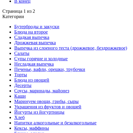
В конец
Страница 1 из 2
Категории
Бутерброды и закуски
Блюда на второе
Сладкая выпечка
Дрожжевая выпечка
Выпечка из слоеного теста (дрожжевое, бездрожжевое)
Салаты
Супы горячие и холодные
Несладкая выпечка
Печенье, вафли, орешки, трубочки
Торты
Блюда из овощей
Десерты
Соусы, маринады, майонез
Каши
Маринуем овощи, грибы, сыры
Украшения из фруктов и овощей
Йогурты из йогуртницы
Хлеб
Напитки алкогольные и безалкогольные
Кексы, маффины