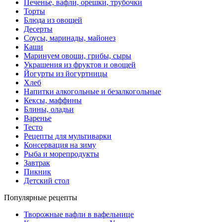
Печенье, вафли, орешки, трубочки
Торты
Блюда из овощей
Десерты
Соусы, маринады, майонез
Каши
Маринуем овощи, грибы, сыры
Украшения из фруктов и овощей
Йогурты из йогуртницы
Хлеб
Напитки алкогольные и безалкогольные
Кексы, маффины
Блины, оладьи
Варенье
Тесто
Рецепты для мультиварки
Консервация на зиму
Рыба и морепродукты
Завтрак
Пикник
Детский стол
Популярные рецепты
Творожные вафли в вафельнице