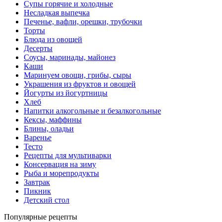
Супы горячие и холодные
Несладкая выпечка
Печенье, вафли, орешки, трубочки
Торты
Блюда из овощей
Десерты
Соусы, маринады, майонез
Каши
Маринуем овощи, грибы, сыры
Украшения из фруктов и овощей
Йогурты из йогуртницы
Хлеб
Напитки алкогольные и безалкогольные
Кексы, маффины
Блины, оладьи
Варенье
Тесто
Рецепты для мультиварки
Консервация на зиму
Рыба и морепродукты
Завтрак
Пикник
Детский стол
Популярные рецепты