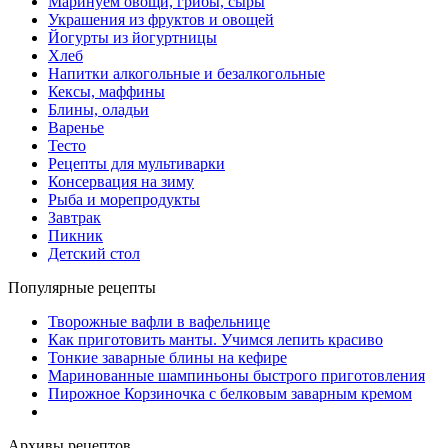
Маринуем овощи, грибы, сыры
Украшения из фруктов и овощей
Йогурты из йогуртницы
Хлеб
Напитки алкогольные и безалкогольные
Кексы, маффины
Блины, оладьи
Варенье
Тесто
Рецепты для мультиварки
Консервация на зиму
Рыба и морепродукты
Завтрак
Пикник
Детский стол
Популярные рецепты
Творожные вафли в вафельнице
Как приготовить манты. Учимся лепить красиво
Тонкие заварные блины на кефире
Маринованные шампиньоны быстрого приготовления
Пирожное Корзиночка с белковым заварным кремом
Архивы рецептов