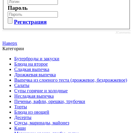
Пароль
Регистрация
JComments
Наверх
Категории
Бутерброды и закуски
Блюда на второе
Сладкая выпечка
Дрожжевая выпечка
Выпечка из слоеного теста (дрожжевое, бездрожжевое)
Салаты
Супы горячие и холодные
Несладкая выпечка
Печенье, вафли, орешки, трубочки
Торты
Блюда из овощей
Десерты
Соусы, маринады, майонез
Каши