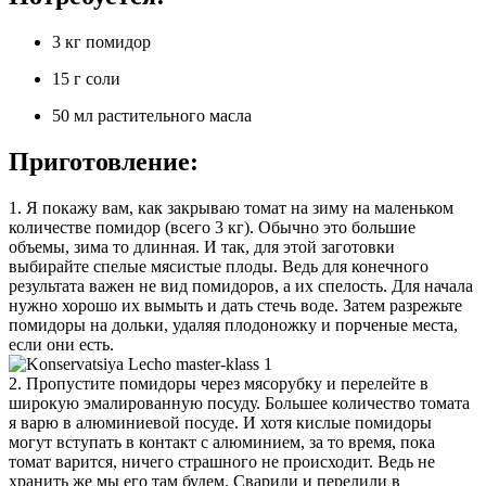
3 кг помидор
15 г соли
50 мл растительного масла
Приготовление:
1. Я покажу вам, как закрываю томат на зиму на маленьком
количестве помидор (всего 3 кг). Обычно это большие
объемы, зима то длинная. И так, для этой заготовки
выбирайте спелые мясистые плоды. Ведь для конечного
результата важен не вид помидоров, а их спелость. Для начала
нужно хорошо их вымыть и дать стечь воде. Затем разрежьте
помидоры на дольки, удаляя плодоножку и порченые места,
если они есть.
2. Пропустите помидоры через мясорубку и перелейте в
широкую эмалированную посуду. Большее количество томата
я варю в алюминиевой посуде. И хотя кислые помидоры
могут вступать в контакт с алюминием, за то время, пока
томат варится, ничего страшного не происходит. Ведь не
хранить же мы его там будем. Сварили и перелили в