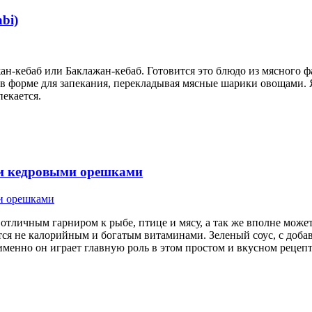
bi)
кебаб или Баклажан-кебаб. Готовится это блюдо из мясного фа
в форме для запекания, перекладывая мясные шарики овощами. 
пекается.
 и кедровыми орешками
я отличным гарниром к рыбе, птице и мясу, а так же вполне мож
ется не калорийным и богатым витаминами. Зеленый соус, с доба
именно он играет главную роль в этом простом и вкусном рецепт