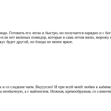
юдо. Готовить его легко и быстро, но получается нарядно и с бо
 если нет вяленых помидор, которые я сама летом вялю, морожу 
ус будет другой, но блюдо не менее яркое.
 и со сладким чаем. Вкууусно! И при всей моей любви к кабачко
да необычную, а с майонезом. Нежная, кремообразная, со сливо