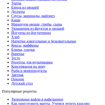
Торты
Блюда из овощей
Десерты
Соусы, маринады, майонез
Каши
Маринуем овощи, грибы, сыры
Украшения из фруктов и овощей
Йогурты из йогуртницы
Хлеб
Напитки алкогольные и безалкогольные
Кексы, маффины
Блины, оладьи
Варенье
Тесто
Рецепты для мультиварки
Консервация на зиму
Рыба и морепродукты
Завтрак
Пикник
Детский стол
Популярные рецепты
Творожные вафли в вафельнице
Как приготовить манты. Учимся лепить красиво