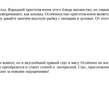
ктал. Вариаций приготовления этого блюда множество, но самы
зворачивают, как книжку. Особенностью приготовления является 
му давайте запечем вкусную рыбку с овощами в духовке. От этого
и компот, но и вкуснейший пряный соус к мясу. Особенно он вос
до преобразится и станет сочней и интересней. Соус, приготовле
кухню за новыми ощущениями!