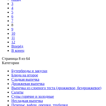
3
4
5
6
7
8
9
10
11
12
Вперёд
В конец
Страница 8 из 64
Категории
Бутерброды и закуски
Блюда на второе
Сладкая выпечка
Дрожжевая выпечка
Выпечка из слоеного теста (дрожжевое, бездрожжевое)
Салаты
Супы горячие и холодные
Несладкая выпечка
Печенье, вафли, орешки, трубочки