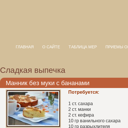
ГЛАВНАЯ
О САЙТЕ
ТАБЛИЦА МЕР
ПРИЕМЫ О
Сладкая выпечка
Манник без муки с бананами
Потребуется:
1 ст. сахара
2 ст. манки
2 ст. кефира
10 гр ванильного сахара
10 гр разрыхлителя