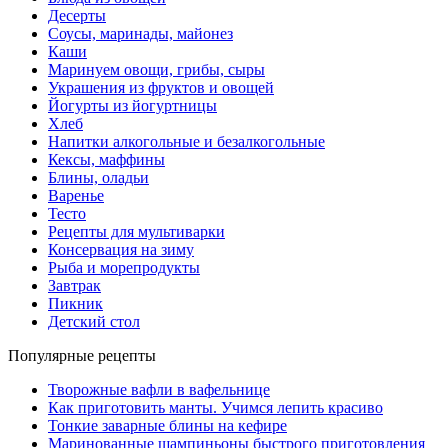
Десерты
Соусы, маринады, майонез
Каши
Маринуем овощи, грибы, сыры
Украшения из фруктов и овощей
Йогурты из йогуртницы
Хлеб
Напитки алкогольные и безалкогольные
Кексы, маффины
Блины, оладьи
Варенье
Тесто
Рецепты для мультиварки
Консервация на зиму
Рыба и морепродукты
Завтрак
Пикник
Детский стол
Популярные рецепты
Творожные вафли в вафельнице
Как приготовить манты. Учимся лепить красиво
Тонкие заварные блины на кефире
Маринованные шампиньоны быстрого приготовления