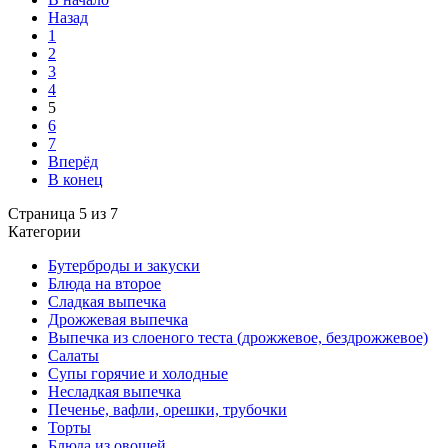
Назад
1
2
3
4
5
6
7
Вперёд
В конец
Страница 5 из 7
Категории
Бутерброды и закуски
Блюда на второе
Сладкая выпечка
Дрожжевая выпечка
Выпечка из слоеного теста (дрожжевое, бездрожжевое)
Салаты
Супы горячие и холодные
Несладкая выпечка
Печенье, вафли, орешки, трубочки
Торты
Блюда из овощей