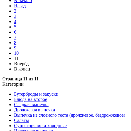
В начало
Назад
2
3
4
5
6
7
8
9
10
11
Вперёд
В конец
Страница 11 из 11
Категории
Бутерброды и закуски
Блюда на второе
Сладкая выпечка
Дрожжевая выпечка
Выпечка из слоеного теста (дрожжевое, бездрожжевое)
Салаты
Супы горячие и холодные
Несладкая выпечка