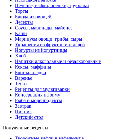
Печенье, вафли, орешки, трубочки
Торты
Блюда из овощей
Десерты
Соусы, маринады, майонез
Каши
Маринуем овощи, грибы, сыры
Украшения из фруктов и овощей
Йогурты из йогуртницы
Хлеб
Напитки алкогольные и безалкогольные
Кексы, маффины
Блины, оладьи
Варенье
Тесто
Рецепты для мультиварки
Консервация на зиму
Рыба и морепродукты
Завтрак
Пикник
Детский стол
Популярные рецепты
Творожные вафли в вафельнице