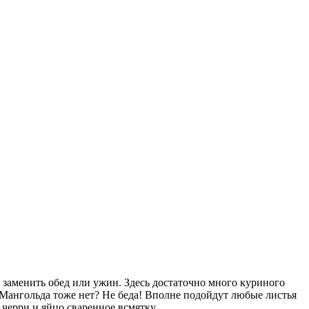
т заменить обед или ужин. Здесь достаточно много куриного
ь. Мангольда тоже нет? Не беда! Вполне подойдут любые листья
 черри и яйцо сваренное всмятку.