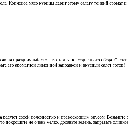
ла. Копченое мясо курицы дарит этому салату тонкий аромат и в
ак на праздничный стол, так и для повседневного обеда. Свежий
вьте его ароматной лимонной заправкой и вкусный салат готов!
а радуют своей полезностью и превосходным вкусом. Возьмите д
о покрошите не очень мелко, добавьте зелень, заправьте оливко