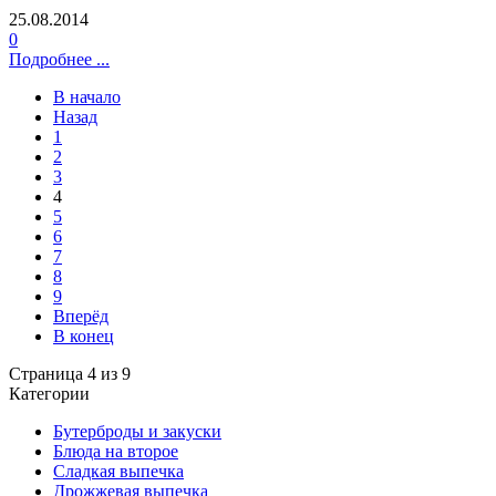
25.08.2014
0
Подробнее ...
В начало
Назад
1
2
3
4
5
6
7
8
9
Вперёд
В конец
Страница 4 из 9
Категории
Бутерброды и закуски
Блюда на второе
Сладкая выпечка
Дрожжевая выпечка