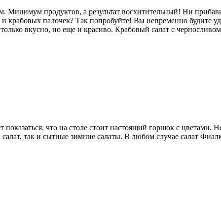
атом. Минимум продуктов, а результат восхитительный! Ни приба
а и крабовых палочек? Так попробуйте! Вы непременно будите у
 только вкусно, но еще и красиво. Крабовый салат с черносливо
т показаться, что на столе стоит настоящий горшок с цветами. 
 салат, так и сытные зимние салаты. В любом случае салат Фиал