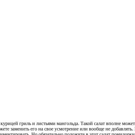
с курицей гриль и листьями мангольда. Такой салат вполне може
можете заменить его на свое усмотрение или вообще не добавлят
риментировать. Но обязательно положите в этот салат помидорки