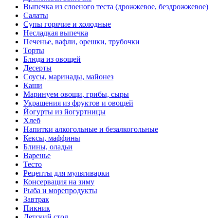
Выпечка из слоеного теста (дрожжевое, бездрожжевое)
Салаты
Супы горячие и холодные
Несладкая выпечка
Печенье, вафли, орешки, трубочки
Торты
Блюда из овощей
Десерты
Соусы, маринады, майонез
Каши
Маринуем овощи, грибы, сыры
Украшения из фруктов и овощей
Йогурты из йогуртницы
Хлеб
Напитки алкогольные и безалкогольные
Кексы, маффины
Блины, оладьи
Варенье
Тесто
Рецепты для мультиварки
Консервация на зиму
Рыба и морепродукты
Завтрак
Пикник
Детский стол