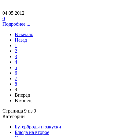
04.05.2012
0
Подробнее ...
В начало
Назад
1
2
3
4
5
6
7
8
9
Вперёд
В конец
Страница 9 из 9
Категории
Бутерброды и закуски
Блюда на второе