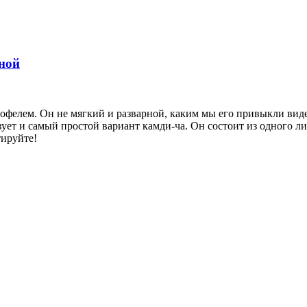
иной
ртофелем. Он не мягкий и разварной, каким мы его привыкли вид
вует и самый простой вариант камди-ча. Он состоит из одного л
тируйте!