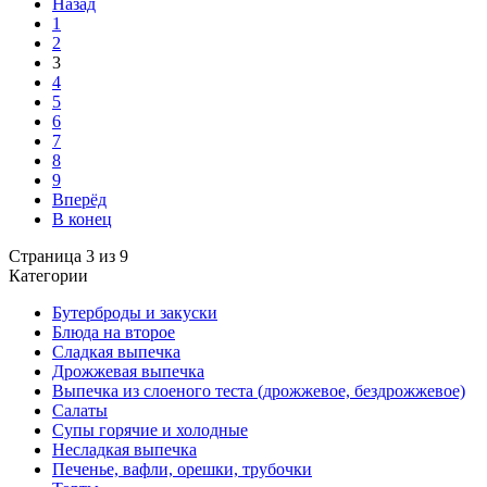
Назад
1
2
3
4
5
6
7
8
9
Вперёд
В конец
Страница 3 из 9
Категории
Бутерброды и закуски
Блюда на второе
Сладкая выпечка
Дрожжевая выпечка
Выпечка из слоеного теста (дрожжевое, бездрожжевое)
Салаты
Супы горячие и холодные
Несладкая выпечка
Печенье, вафли, орешки, трубочки