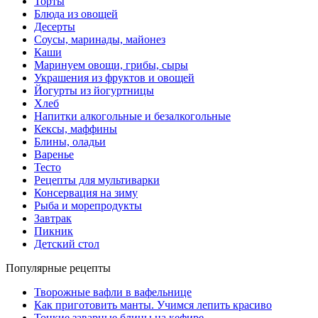
Торты
Блюда из овощей
Десерты
Соусы, маринады, майонез
Каши
Маринуем овощи, грибы, сыры
Украшения из фруктов и овощей
Йогурты из йогуртницы
Хлеб
Напитки алкогольные и безалкогольные
Кексы, маффины
Блины, оладьи
Варенье
Тесто
Рецепты для мультиварки
Консервация на зиму
Рыба и морепродукты
Завтрак
Пикник
Детский стол
Популярные рецепты
Творожные вафли в вафельнице
Как приготовить манты. Учимся лепить красиво
Тонкие заварные блины на кефире