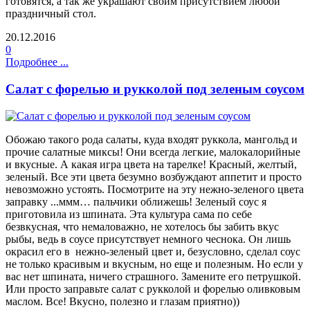
готовятся, а так же украшают своим присутствием любой
праздничный стол.
20.12.2016
0
Подробнее ...
Салат с форелью и рукколой под зеленым соусом
Обожаю такого рода салаты, куда входят руккола, мангольд и
прочие салатные миксы! Они всегда легкие, малокалорийные
и вкусные. А какая игра цвета на тарелке! Красный, желтый,
зеленый. Все эти цвета безумно возбуждают аппетит и просто
невозможно устоять. Посмотрите на эту нежно-зеленого цвета
заправку ...ммм… пальчики оближешь! Зеленый соус я
приготовила из шпината. Эта культура сама по себе
безвкусная, что немаловажно, не хотелось бы забить вкус
рыбы, ведь в соусе присутствует немного чеснока. Он лишь
окрасил его в нежно-зеленый цвет и, безусловно, сделал соус
не только красивым и вкусным, но еще и полезным. Но если у
вас нет шпината, ничего страшного. Замените его петрушкой.
Или просто заправьте салат с рукколой и форелью оливковым
маслом. Все! Вкусно, полезно и глазам приятно))