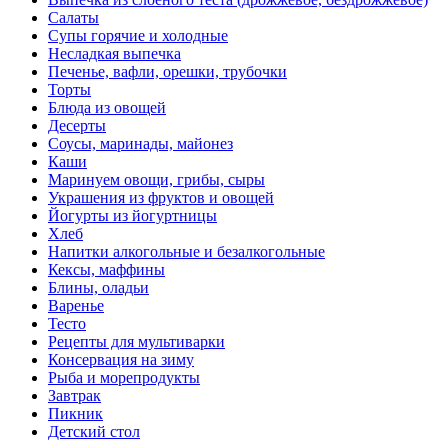
Салаты
Супы горячие и холодные
Несладкая выпечка
Печенье, вафли, орешки, трубочки
Торты
Блюда из овощей
Десерты
Соусы, маринады, майонез
Каши
Маринуем овощи, грибы, сыры
Украшения из фруктов и овощей
Йогурты из йогуртницы
Хлеб
Напитки алкогольные и безалкогольные
Кексы, маффины
Блины, оладьи
Варенье
Тесто
Рецепты для мультиварки
Консервация на зиму
Рыба и морепродукты
Завтрак
Пикник
Детский стол