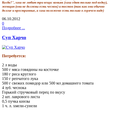
Когда?", хаш не любит три вещи: коньяк (хаш едят только под водку),
женщин (они не должны есть чеснок) и тостов (так как они обычно
долгие и пространные, а хаш положено есть только в горячем виде)
06.10.2012
0
Подробнее ...
Суп Харчо
Потребуется:
2 л воды
500 г мяса говядины на косточке
180 г риса круглого
150 г репчатого лука
500 г свежих помидор или 500 мл домашнего томата
4 зуб. чеснока
Горький стручковый перец по вкусу
2 шт. лаврового листа
0,5 пучка кинзы
1 ч. л. хмели-сунели