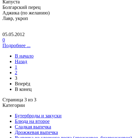
Капуста
Болгарский перец
Аджика (по желанию)
Лавр, укроп
05.05.2012
0
Подробнее ...
В начало
Назад
1
2
3
Вперёд
В конец
Страница 3 из 3
Категории
Бутерброды и закуски
Блюда на второе
Сладкая выпечка
Дрожжевая выпечка
Выпечка из слоеного теста (дрожжевое, бездрожжевое)