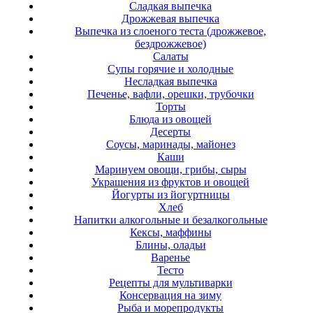
Сладкая выпечка
Дрожжевая выпечка
Выпечка из слоеного теста (дрожжевое,
бездрожжевое)
Салаты
Супы горячие и холодные
Несладкая выпечка
Печенье, вафли, орешки, трубочки
Торты
Блюда из овощей
Десерты
Соусы, маринады, майонез
Каши
Маринуем овощи, грибы, сыры
Украшения из фруктов и овощей
Йогурты из йогуртницы
Хлеб
Напитки алкогольные и безалкогольные
Кексы, маффины
Блины, оладьи
Варенье
Тесто
Рецепты для мультиварки
Консервация на зиму
Рыба и морепродукты