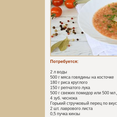
Потребуется:
2 л воды
500 г мяса говядины на косточке
180 г риса круглого
150 г репчатого лука
500 г свежих помидор или 500 мл
4 зуб. чеснока
Горький стручковый перец по вкус
2 шт. лаврового листа
0,5 пучка кинзы