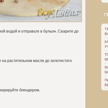
П
Т
ой водой и отправьте в бульон. Сварите до
В
К
У
Т
К
е на растительном масле до золотистого
М
Б
П
Б
пюрируйте блендером.