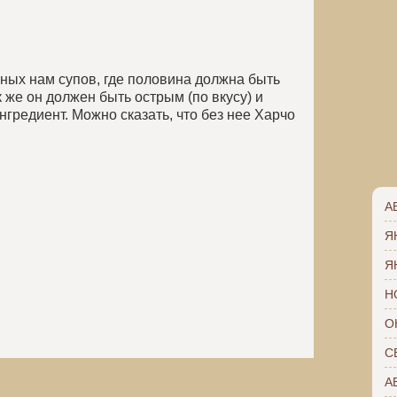
чных нам супов, где половина должна быть
ак же он должен быть острым (по вкусу) и
гредиент. Можно сказать, что без нее Харчо
А
Я
Я
Н
О
С
А