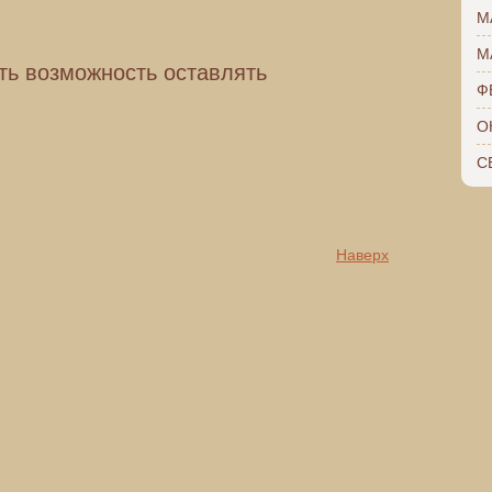
М
М
ть возможность оставлять
Ф
О
С
Наверх