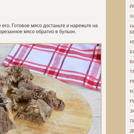
Й
Х
его. Готовое мясо достаньте и нарежьте на
Н
орезанное мясо обратно в бульон.
Б
К
Б
В
Т
Р
К
Р
З
П
Д