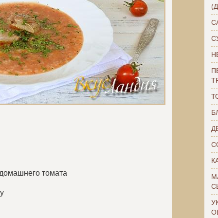
(
С
С
Н
П
Т
Т
Б
Д
С
К
 домашнего томата
М
С
у
У
О