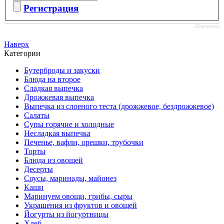
Регистрация
JComments
Наверх
Категории
Бутерброды и закуски
Блюда на второе
Сладкая выпечка
Дрожжевая выпечка
Выпечка из слоеного теста (дрожжевое, бездрожжевое)
Салаты
Супы горячие и холодные
Несладкая выпечка
Печенье, вафли, орешки, трубочки
Торты
Блюда из овощей
Десерты
Соусы, маринады, майонез
Каши
Маринуем овощи, грибы, сыры
Украшения из фруктов и овощей
Йогурты из йогуртницы
Хлеб