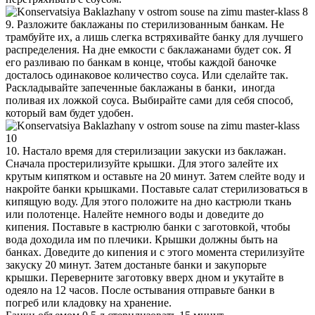
9. Разложите баклажаны по стерилизованным банкам. Не
трамбуйте их, а лишь слегка встряхивайте банку для лучшего
распределения. На дне емкости с баклажанами будет сок. Я
его разливаю по банкам в конце, чтобы каждой баночке
досталось одинаковое количество соуса. Или сделайте так.
Раскладывайте запеченные баклажаны в банки, иногда
поливая их ложкой соуса. Выбирайте сами для себя способ,
который вам будет удобен.
10. Настало время для стерилизации закуски из баклажан.
Сначала простерилизуйте крышки. Для этого залейте их
крутым кипятком и оставьте на 20 минут. Затем слейте воду и
накройте банки крышками. Поставьте салат стерилизоваться в
кипящую воду. Для этого положите на дно кастрюли ткань
или полотенце. Налейте немного воды и доведите до
кипения. Поставьте в кастрюлю банки с заготовкой, чтобы
вода доходила им по плечики. Крышки должны быть на
банках. Доведите до кипения и с этого момента стерилизуйте
закуску 20 минут. Затем достаньте банки и закупорьте
крышки. Переверните заготовку вверх дном и укутайте в
одеяло на 12 часов. После остывания отправьте банки в
погреб или кладовку на хранение.