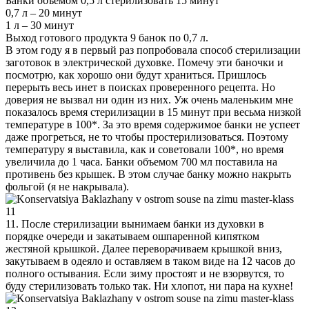
Банки объемом 0,5 л стерилизовать 15 минут
0,7 л – 20 минут
1 л – 30 минут
Выход готового продукта 9 банок по 0,7 л.
В этом году я в первый раз попробовала способ стерилизации
заготовок в электрической духовке. Помечу эти баночки и
посмотрю, как хорошо они будут храниться. Пришлось
перерыть весь инет в поисках проверенного рецепта. Но
доверия не вызвал ни один из них. Уж очень маленьким мне
показалось время стерилизации в 15 минут при весьма низкой
температуре в 100*. За это время содержимое банки не успеет
даже прогреться, не то чтобы простерилизоваться. Поэтому
температуру я выставила, как и советовали 100*, но время
увеличила до 1 часа. Банки объемом 700 мл поставила на
противень без крышек. В этом случае банку можно накрыть
фольгой (я не накрывала).
11. После стерилизации вынимаем банки из духовки в
порядке очереди и закатываем ошпаренной кипятком
жестяной крышкой. Далее переворачиваем крышкой вниз,
закутываем в одеяло и оставляем в таком виде на 12 часов до
полного остывания. Если зиму простоят и не взорвутся, то
буду стерилизовать только так. Ни хлопот, ни пара на кухне!