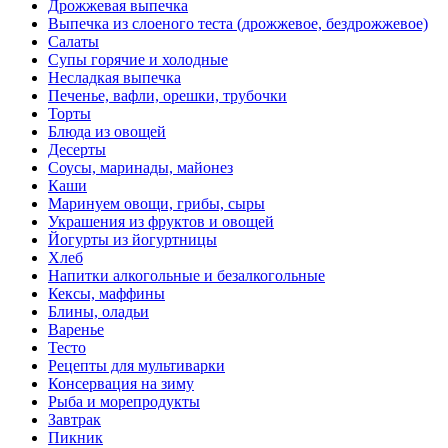
Дрожжевая выпечка
Выпечка из слоеного теста (дрожжевое, бездрожжевое)
Салаты
Супы горячие и холодные
Несладкая выпечка
Печенье, вафли, орешки, трубочки
Торты
Блюда из овощей
Десерты
Соусы, маринады, майонез
Каши
Маринуем овощи, грибы, сыры
Украшения из фруктов и овощей
Йогурты из йогуртницы
Хлеб
Напитки алкогольные и безалкогольные
Кексы, маффины
Блины, оладьи
Варенье
Тесто
Рецепты для мультиварки
Консервация на зиму
Рыба и морепродукты
Завтрак
Пикник