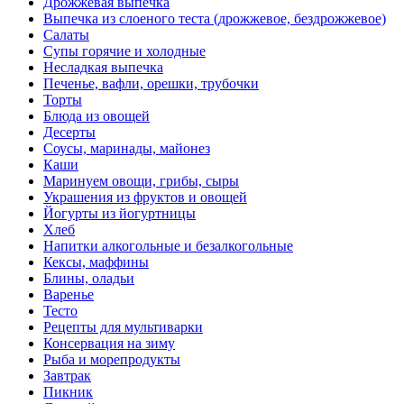
Дрожжевая выпечка
Выпечка из слоеного теста (дрожжевое, бездрожжевое)
Салаты
Супы горячие и холодные
Несладкая выпечка
Печенье, вафли, орешки, трубочки
Торты
Блюда из овощей
Десерты
Соусы, маринады, майонез
Каши
Маринуем овощи, грибы, сыры
Украшения из фруктов и овощей
Йогурты из йогуртницы
Хлеб
Напитки алкогольные и безалкогольные
Кексы, маффины
Блины, оладьи
Варенье
Тесто
Рецепты для мультиварки
Консервация на зиму
Рыба и морепродукты
Завтрак
Пикник