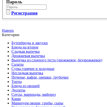
Пароль
Регистрация
Наверх
Категории
Бутерброды и закуски
Блюда на второе
Сладкая выпечка
Дрожжевая выпечка
Выпечка из слоеного теста (дрожжевое, бездрожжевое)
Салаты
Супы горячие и холодные
Несладкая выпечка
Печенье, вафли, орешки, трубочки
Торты
Блюда из овощей
Десерты
Соусы, маринады, майонез
Каши
Маринуем овощи, грибы, сыры