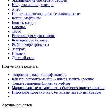
Украшения из фруктов и овощей
Йогурты из йогуртницы
Хлеб
Напитки алкогольные и безалкогольные
Кексы, маффины
Блины, оладьи
Варенье
Тесто
Рецепты для мультиварки
Консервация на зиму
Рыба и морепродукты
Завтрак
Пикник
Детский стол
Популярные рецепты
Творожные вафли в вафельнице
Как приготовить манты. Учимся лепить красиво
Тонкие заварные блины на кефире
Маринованные шампиньоны быстрого приготовления
Пирожное Корзиночка с белковым заварным кремом
Архивы рецептов