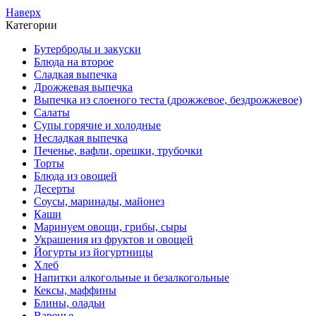
Наверх
Категории
Бутерброды и закуски
Блюда на второе
Сладкая выпечка
Дрожжевая выпечка
Выпечка из слоеного теста (дрожжевое, бездрожжевое)
Салаты
Супы горячие и холодные
Несладкая выпечка
Печенье, вафли, орешки, трубочки
Торты
Блюда из овощей
Десерты
Соусы, маринады, майонез
Каши
Маринуем овощи, грибы, сыры
Украшения из фруктов и овощей
Йогурты из йогуртницы
Хлеб
Напитки алкогольные и безалкогольные
Кексы, маффины
Блины, оладьи
Варенье