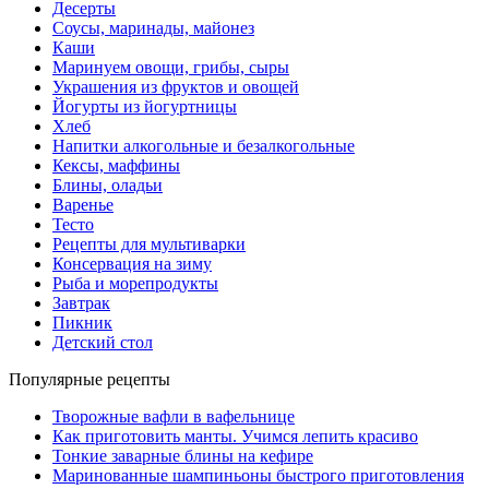
Десерты
Соусы, маринады, майонез
Каши
Маринуем овощи, грибы, сыры
Украшения из фруктов и овощей
Йогурты из йогуртницы
Хлеб
Напитки алкогольные и безалкогольные
Кексы, маффины
Блины, оладьи
Варенье
Тесто
Рецепты для мультиварки
Консервация на зиму
Рыба и морепродукты
Завтрак
Пикник
Детский стол
Популярные рецепты
Творожные вафли в вафельнице
Как приготовить манты. Учимся лепить красиво
Тонкие заварные блины на кефире
Маринованные шампиньоны быстрого приготовления