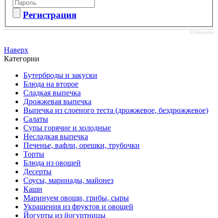
Регистрация
JComments
Наверх
Категории
Бутерброды и закуски
Блюда на второе
Сладкая выпечка
Дрожжевая выпечка
Выпечка из слоеного теста (дрожжевое, бездрожжевое)
Салаты
Супы горячие и холодные
Несладкая выпечка
Печенье, вафли, орешки, трубочки
Торты
Блюда из овощей
Десерты
Соусы, маринады, майонез
Каши
Маринуем овощи, грибы, сыры
Украшения из фруктов и овощей
Йогурты из йогуртницы