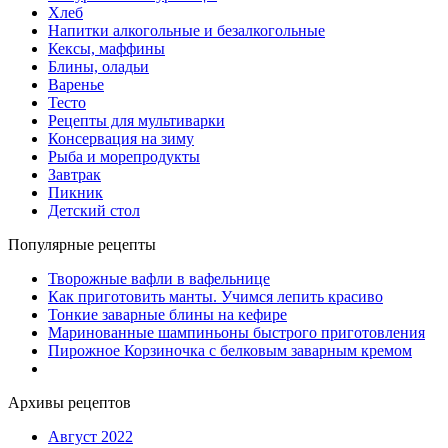
Хлеб
Напитки алкогольные и безалкогольные
Кексы, маффины
Блины, оладьи
Варенье
Тесто
Рецепты для мультиварки
Консервация на зиму
Рыба и морепродукты
Завтрак
Пикник
Детский стол
Популярные рецепты
Творожные вафли в вафельнице
Как приготовить манты. Учимся лепить красиво
Тонкие заварные блины на кефире
Маринованные шампиньоны быстрого приготовления
Пирожное Корзиночка с белковым заварным кремом
Архивы рецептов
Август 2022