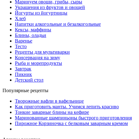
Маринуем овощи, грибы, сыры
Украшения из фруктов и овощей
Йогурты из йогуртницы
Хлеб
Напитки алкогольные и безалкогольные
Кексы, маффины
Блины, оладьи
Варенье
Тесто
Рецепты для мультиварки
Консервация на зиму
Рыба и морепродукты
Завтрак
Пикник
Детский стол
Популярные рецепты
Творожные вафли в вафельнице
Как приготовить манты. Учимся лепить красиво
Тонкие заварные блины на кефире
Маринованные шампиньоны быстрого приготовления
Пирожное Корзиночка с белковым заварным кремом