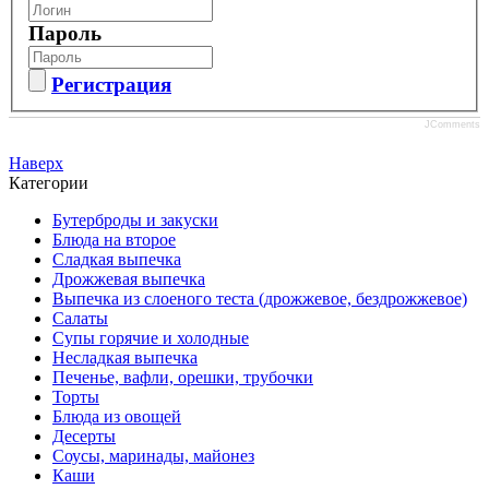
Пароль
Регистрация
JComments
Наверх
Категории
Бутерброды и закуски
Блюда на второе
Сладкая выпечка
Дрожжевая выпечка
Выпечка из слоеного теста (дрожжевое, бездрожжевое)
Салаты
Супы горячие и холодные
Несладкая выпечка
Печенье, вафли, орешки, трубочки
Торты
Блюда из овощей
Десерты
Соусы, маринады, майонез
Каши