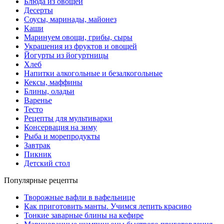
Блюда из овощей
Десерты
Соусы, маринады, майонез
Каши
Маринуем овощи, грибы, сыры
Украшения из фруктов и овощей
Йогурты из йогуртницы
Хлеб
Напитки алкогольные и безалкогольные
Кексы, маффины
Блины, оладьи
Варенье
Тесто
Рецепты для мультиварки
Консервация на зиму
Рыба и морепродукты
Завтрак
Пикник
Детский стол
Популярные рецепты
Творожные вафли в вафельнице
Как приготовить манты. Учимся лепить красиво
Тонкие заварные блины на кефире