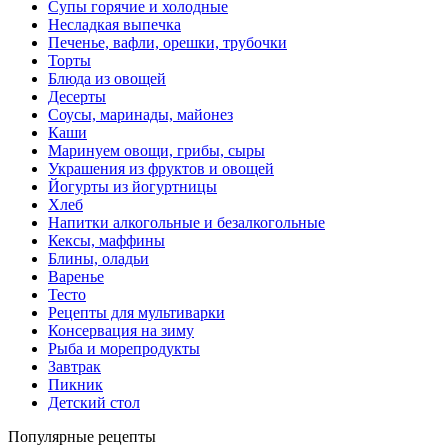
Супы горячие и холодные
Несладкая выпечка
Печенье, вафли, орешки, трубочки
Торты
Блюда из овощей
Десерты
Соусы, маринады, майонез
Каши
Маринуем овощи, грибы, сыры
Украшения из фруктов и овощей
Йогурты из йогуртницы
Хлеб
Напитки алкогольные и безалкогольные
Кексы, маффины
Блины, оладьи
Варенье
Тесто
Рецепты для мультиварки
Консервация на зиму
Рыба и морепродукты
Завтрак
Пикник
Детский стол
Популярные рецепты