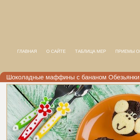
ГЛАВНАЯ
О САЙТЕ
ТАБЛИЦА МЕР
ПРИЕМЫ О
Шоколадные маффины с бананом Обезьянки