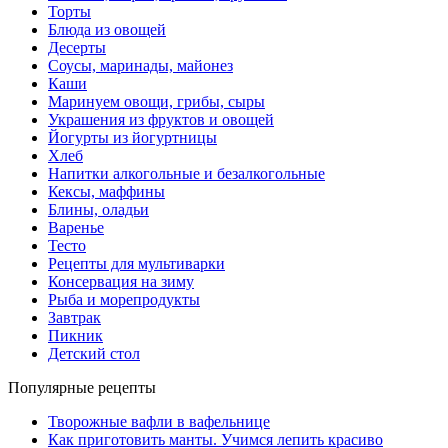
Торты
Блюда из овощей
Десерты
Соусы, маринады, майонез
Каши
Маринуем овощи, грибы, сыры
Украшения из фруктов и овощей
Йогурты из йогуртницы
Хлеб
Напитки алкогольные и безалкогольные
Кексы, маффины
Блины, оладьи
Варенье
Тесто
Рецепты для мультиварки
Консервация на зиму
Рыба и морепродукты
Завтрак
Пикник
Детский стол
Популярные рецепты
Творожные вафли в вафельнице
Как приготовить манты. Учимся лепить красиво