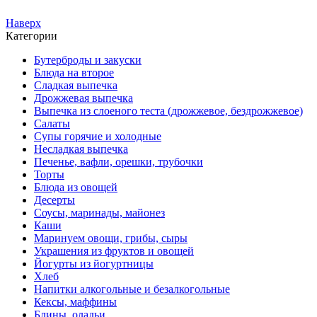
Наверх
Категории
Бутерброды и закуски
Блюда на второе
Сладкая выпечка
Дрожжевая выпечка
Выпечка из слоеного теста (дрожжевое, бездрожжевое)
Салаты
Супы горячие и холодные
Несладкая выпечка
Печенье, вафли, орешки, трубочки
Торты
Блюда из овощей
Десерты
Соусы, маринады, майонез
Каши
Маринуем овощи, грибы, сыры
Украшения из фруктов и овощей
Йогурты из йогуртницы
Хлеб
Напитки алкогольные и безалкогольные
Кексы, маффины
Блины, оладьи