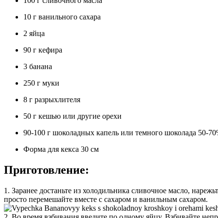
100 г сливочного масла
10 г ванильного сахара
2 яйца
90 г кефира
3 банана
250 г муки
8 г разрыхлителя
50 г кешью или другие орехи
90-100 г шоколадных капель или темного шоколада 50-7
Форма для кекса 30 см
Приготовление:
1. Заранее достаньте из холодильника сливочное масло, нарежь
просто перемешайте вместе с сахаром и ванильным сахаром.
2. Во время взбивания введите по одному яйцу. Взбивайте неп