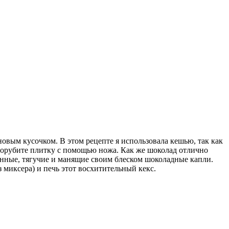
новым кусочком. В этом рецепте я использовала кешью, так как
 порубите плитку с помощью ножа. Как же шоколад отлично
енные, тягучие и манящие своим блеском шоколадные капли.
з миксера) и печь этот восхитительный кекс.