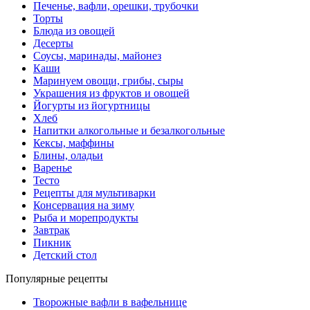
Печенье, вафли, орешки, трубочки
Торты
Блюда из овощей
Десерты
Соусы, маринады, майонез
Каши
Маринуем овощи, грибы, сыры
Украшения из фруктов и овощей
Йогурты из йогуртницы
Хлеб
Напитки алкогольные и безалкогольные
Кексы, маффины
Блины, оладьи
Варенье
Тесто
Рецепты для мультиварки
Консервация на зиму
Рыба и морепродукты
Завтрак
Пикник
Детский стол
Популярные рецепты
Творожные вафли в вафельнице