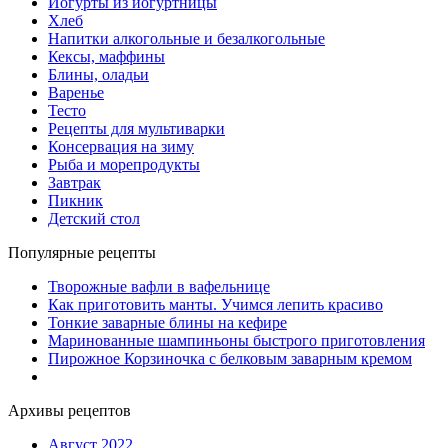
Йогурты из йогуртницы
Хлеб
Напитки алкогольные и безалкогольные
Кексы, маффины
Блины, оладьи
Варенье
Тесто
Рецепты для мультиварки
Консервация на зиму
Рыба и морепродукты
Завтрак
Пикник
Детский стол
Популярные рецепты
Творожные вафли в вафельнице
Как приготовить манты. Учимся лепить красиво
Тонкие заварные блины на кефире
Маринованные шампиньоны быстрого приготовления
Пирожное Корзиночка с белковым заварным кремом
Архивы рецептов
Август 2022