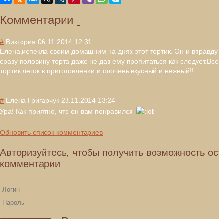
Комментарии
#
Виктория
06.11.2014 12:31
Елена,испекла своим домашним на днях этот тортик. Он и вправд
сразу половину торта даже не дав ему пропитаться как следует.Все
тортик,легок в приготовлении и ооочень вкусный и нежный!!
#
Елена Григарчук
23.11.2014 13:24
Ура! Как приятно, что он вам понравился
Обновить список комментариев
Авторизуйтесь, чтобы получить возможность ос
комментарии