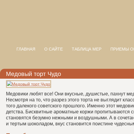
ГЛАВНАЯ
О САЙТЕ
ТАБЛИЦА МЕР
ПРИЕМЫ О
Медовый торт Чудо
Медовики любят все! Они вкусные, душистые, пахнут мед
Несмотря на то, что разрез этого торта не выглядит клас
того далекого советского прошлого. Именно этот медови
детства. Бисквитные ароматные коржи пропитываются 
становятся безумно нежными и воздушными. А в сочетан
и тертым шоколадом, вкус становится поистине чудесны