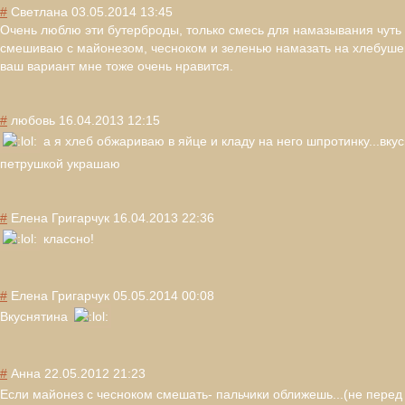
#
Светлана
03.05.2014 13:45
Очень люблю эти бутерброды, только смесь для намазывания чуть
смешиваю с майонезом, чесноком и зеленью намазать на хлебушек
ваш вариант мне тоже очень нравится.
#
любовь
16.04.2013 12:15
а я хлеб обжариваю в яйце и кладу на него шпротинку...вку
с
петрушкой украшаю
#
Елена Григарчук
16.04.2013 22:36
классно!
#
Елена Григарчук
05.05.2014 00:08
Вкуснятина
#
Анна
22.05.2012 21:23
Если майонез с чесноком смешать- пальчики оближешь...(не пере