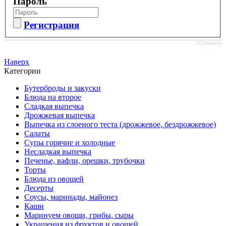
Пароль
Регистрация
JComments
Наверх
Категории
Бутерброды и закуски
Блюда на второе
Сладкая выпечка
Дрожжевая выпечка
Выпечка из слоеного теста (дрожжевое, бездрожжевое)
Салаты
Супы горячие и холодные
Несладкая выпечка
Печенье, вафли, орешки, трубочки
Торты
Блюда из овощей
Десерты
Соусы, маринады, майонез
Каши
Маринуем овощи, грибы, сыры
Украшения из фруктов и овощей