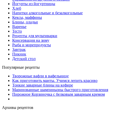
Йогурты из йогуртницы
Хлеб
Напитки алкогольные и безалкогольные
Кексы, маффины
Блины, оладьи
Варенье
Тесто
Рецепты для мультиварки
Консервация на зиму
Рыба и морепродукты
Завтрак
Пикник
Детский стол
Популярные рецепты
Творожные вафли в вафельнице
Как приготовить манты. Учимся лепить красиво
Тонкие заварные блины на кефире
Маринованные шампиньоны быстрого приготовления
Пирожное Корзиночка с белковым заварным кремом
Архивы рецептов